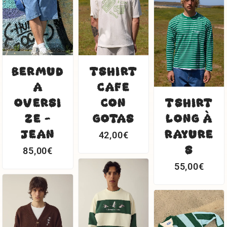
BERMUD
TSHIRT
A
CAFE
OVERSI
CON
TSHIRT
ZE -
GOTAS
LONG À
JEAN
RAYURE
42,00
€
S
85,00
€
55,00
€