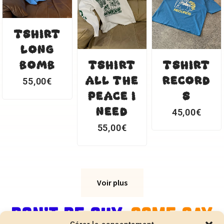
TSHIRT
LONG
BOMB
TSHIRT
TSHIRT
ALL THE
RECORD
55,00
€
PEACE I
S
NEED
45,00
€
55,00
€
Voir plus
DON'T BE SHY.
COME SAY