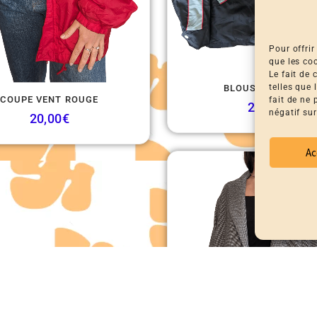
Pour offrir
que les co
Le fait de
telles que
BLOUSON RACING
COUPE VENT ROUGE
fait de ne
25,00
€
négatif sur
20,00
€
Ac