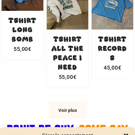
TSHIRT
LONG
BOMB
TSHIRT
TSHIRT
ALL THE
RECORD
55,00
€
PEACE I
S
NEED
45,00
€
55,00
€
Voir plus
DON'T BE SHY.
COME SAY