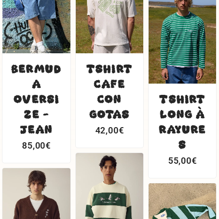
BERMUD
TSHIRT
A
CAFE
OVERSI
CON
TSHIRT
ZE -
GOTAS
LONG À
JEAN
RAYURE
42,00
€
S
85,00
€
55,00
€