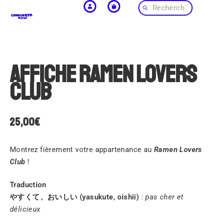
Affiche Ramen Lovers
Club
25,00
€
Montrez fièrement votre appartenance au
Ramen Lovers
Club
!
Traduction
やすくて、おいしい (yasukute, oishii)
:
pas cher et
délicieux