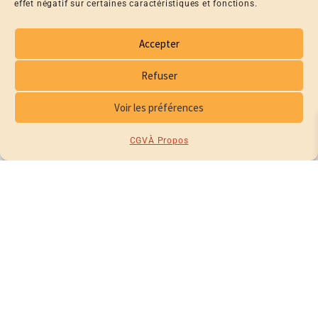
effet négatif sur certaines caractéristiques et fonctions.
Accepter
Refuser
Voir les préférences
PUZZLE 500 PIÈCES
25,00
€
CGV
À Propos
CHOIX DES OPTIONS