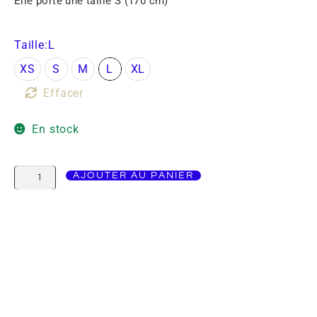
Elle porte une taille S (170 cm)
Taille
:L
XS
S
M
L
XL
Effacer
En stock
AJOUTER AU PANIER