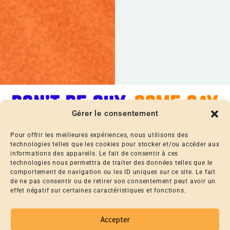
HUS
HUS
DON'T BE SHY.
COME SAY
Gérer le consentement
HI.
Pour offrir les meilleures expériences, nous utilisons des
technologies telles que les cookies pour stocker et/ou accéder aux
informations des appareils. Le fait de consentir à ces
Contact
technologies nous permettra de traiter des données telles que le
Partnership
comportement de navigation ou les ID uniques sur ce site. Le fait
hello@concrete-raw.com
de ne pas consentir ou de retirer son consentement peut avoir un
effet négatif sur certaines caractéristiques et fonctions.
Press
communication@concrete-raw.com
Accepter