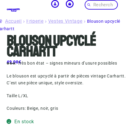
Accueil
Friperie
Vestes Vintage
Blouson upcyclé
arhartt
Blouson upcyclé
Carhartt
49,00
€
♣♣♣: Très bon état – signes mineurs d’usure possibles
Le blouson est upcyclé à partir de pièces vintage Carhartt.
C’est une pièce unique, style oversize.
Taille L/XL
Couleurs: Beige, noir, gris
En stock