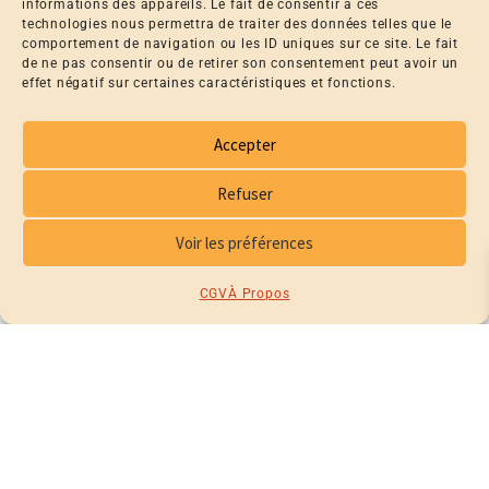
informations des appareils. Le fait de consentir à ces
technologies nous permettra de traiter des données telles que le
comportement de navigation ou les ID uniques sur ce site. Le fait
PRODUITS SIMILAIRES
de ne pas consentir ou de retirer son consentement peut avoir un
effet négatif sur certaines caractéristiques et fonctions.
PRODUITS SIMILAIRES
Accepter
Refuser
Voir les préférences
CGV
À Propos