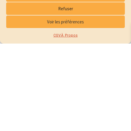
Refuser
Voir les préférences
BATTLE ROYALE HOODIE
90,00
€
CGV
À Propos
CHOIX DES OPTIONS