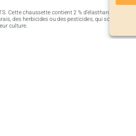
TS. Cette chaussette contient 2 % d’élasthanne pour am
ais, des herbicides ou des pesticides, qui sont très noci
eur culture.
OUR CUSTOMERS LOVE US
lisée à Pradoluengo, en Espagne, par l’usine MMZ Socks
er à l’air libre, ne pas repasser.
PRODUITS SIMILAIRES