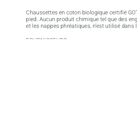
Chaussettes en coton biologique certifié GO
pied. Aucun produit chimique tel que des engr
et les nappes phréatiques, n’est utilisé dans l
FOURNISSEURS
La production de cette chaussette a été réa
ENTRETIEN
Laver en machine à 30°c, ne pas blanchir, séch