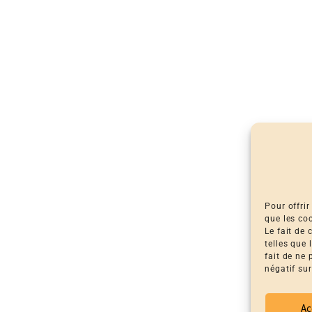
Pour offrir
que les co
Le fait de
telles que
fait de ne
négatif sur
Ac