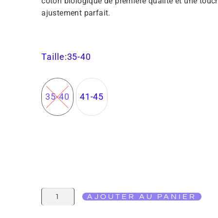
coton biologique de première qualité et une touc
ajustement parfait.
Taille
:35-40
35-40
41-45
AJOUTER AU PANIER