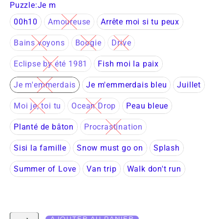
Puzzle
:Je m
00h10
Amoureuse
Arrête moi si tu peux
Bains voyons
Boogie
Drive
Eclipse by été 1981
Fish moi la paix
Je m'emmerdais
Je m'emmerdais bleu
Juillet
Moi je, toi tu
Ocean Drop
Peau bleue
Planté de bâton
Procrastination
Sisi la famille
Snow must go on
Splash
Summer of Love
Van trip
Walk don't run
AJOUTER AU PANIER