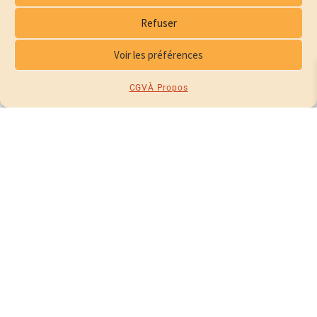
Refuser
Voir les préférences
PARFUM D’INTÉRIEUR – VAPORISATEUR 100ML
25,00
€
CGV
À Propos
CHOIX DES OPTIONS