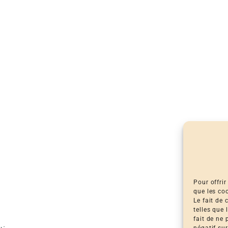
Pour offrir
que les co
Le fait de
telles que
fait de ne