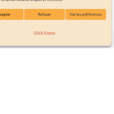
 certaines caractéristiques et fonctions.
cepter
Refuser
Voir les préférences
CGV
À Propos
a marque ne travaille qu’avec des matières