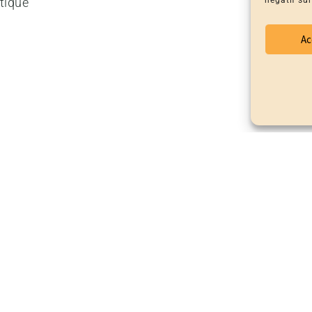
négatif sur
tique
Ac
er en machine. Fer (max. 150 °c)
itaminés, pour femme et homme. Résolument engagée, l
ers en Espagne et au Portugal.
PRODUITS SIMILAIRES