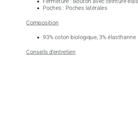
Fermeture : Bouton avec ceinture élas
Poches : Poches latérales
Composition
93% coton biologique, 3% élasthanne
Conseils d’entretien
Lavage maximum à 30°C. Ne pas séch
A propos de la marque
Brava Fabrics est une marque aux designs v
éco-responsables et fabrique dans des ateli